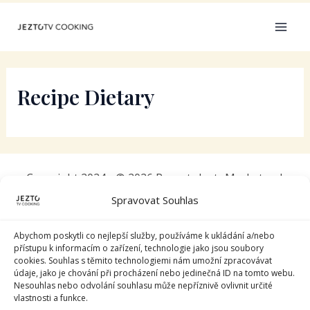
Přeskočit
MAI
na
ME
obsah
Recipe Dietary
Copyright 2024 - © 2026 Recepty.JeztoMarket.cz |
Created by
DigiVision
.
Spravovat Souhlas
Abychom poskytli co nejlepší služby, používáme k ukládání a/nebo
přístupu k informacím o zařízení, technologie jako jsou soubory
cookies. Souhlas s těmito technologiemi nám umožní zpracovávat
údaje, jako je chování při procházení nebo jedinečná ID na tomto webu.
Nesouhlas nebo odvolání souhlasu může nepříznivě ovlivnit určité
vlastnosti a funkce.